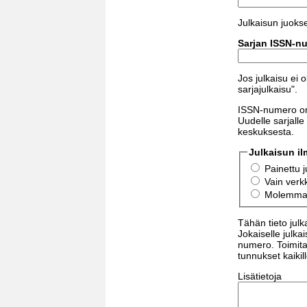
Julkaisun juoks
Sarjan ISSN-n
Jos julkaisu ei 
sarjajulkaisu".
ISSN-numero on s
Uudelle sarjal
keskuksesta.
Julkaisun il
Painettu j
Vain verk
Molemmat
Tähän tieto julk
Jokaiselle julka
numero. Toimit
tunnukset kaikill
Lisätietoja