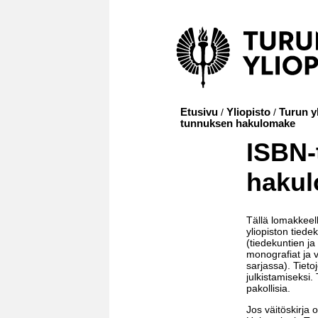
Etusivu
/
Yliopisto
/
Turun yl
tunnuksen hakulomake
ISBN-
haku
Tällä lomakkeel
yliopiston tiedek
(tiedekuntien ja 
monografiat ja v
sarjassa). Tiet
julkistamiseksi.
pakollisia.
Jos väitöskirja 