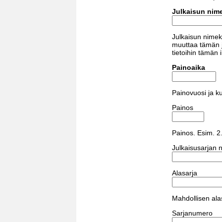
Julkaisun nime
Julkaisun nimeke
muuttaa tämän j
tietoihin tämän
Painoaika
Painovuosi ja k
Painos
Painos. Esim. 2
Julkaisusarjan n
Alasarja
Mahdollisen ala
Sarjanumero