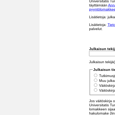
Universitatis T
täyttämään
Anna
pyyntölomakke
Lisätietoja: julk
Lisätietoja:
Tiet
palvelut.
Julkaisun tekij
Julkaisun tekijä(t
Julkaisun ti
Tutkimusj
Muu julka
Väitöskirj
Väitöskirj
Jos väitöskirja 
Universitatis Tu
lomakkeen sijaa
hakulomake (lin