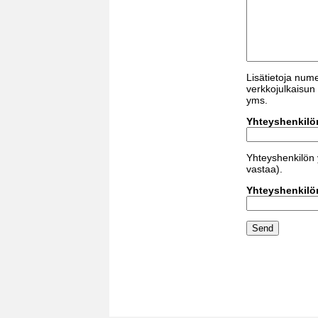
Lisätietoja nume
verkkojulkaisun 
yms.
Yhteyshenkilön
Yhteyshenkilön y
vastaa).
Yhteyshenkilö