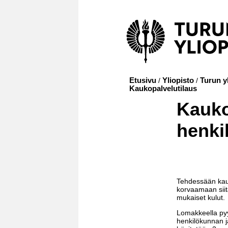
Etusivu
/
Yliopisto
/
Turun yl
Kaukopalvelutilaus
Kauko
henki
Tehdessään kauk
korvaamaan sii
mukaiset kulut.
Lomakkeella pyyd
henkilökunnan j