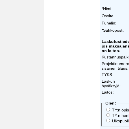
*Nimi:
Osoite:
Puhelin:
*Sähköposti:
Laskutustiedo
jos maksajan
on laitos:
Kustannuspaik
Projektinumero
sisäinen tilaus:
TYKS:
Laskun
hyväksyjä:
Laitos:
Olen:
TY:n opisk
TY:n hen
Ulkopuol