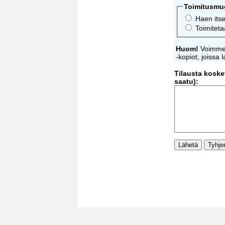
Toimitusmu
Haen its
Toimitet
Huom!
Voimme t
-kopiot, joissa 
Tilausta koskev
saatu):