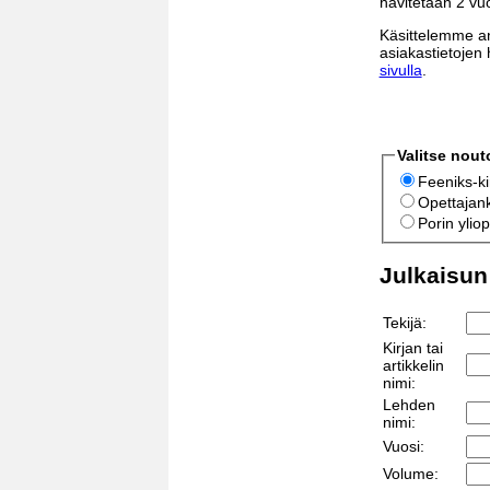
hävitetään 2 vu
Käsittelemme an
asiakastietojen 
sivulla
.
Valitse nout
Feeniks-ki
Opettajank
Porin ylio
Julkaisun (
Tekijä:
Kirjan tai
artikkelin
nimi:
Lehden
nimi:
Vuosi:
Volume: