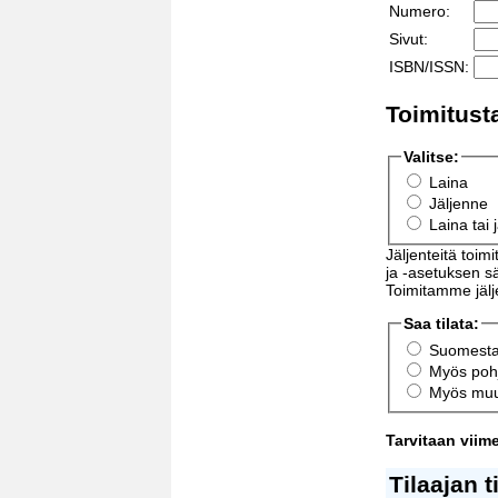
Numero:
Sivut:
ISBN/ISSN:
Toimitust
Valitse:
Laina
Jäljenne
Laina tai 
Jäljenteitä toim
ja -asetuksen s
Toimitamme jälj
Saa tilata:
Suomest
Myös poh
Myös muua
Tarvitaan viim
Tilaajan t